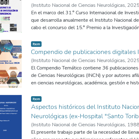
(
Instituto Nacional de Ciencias Neurológicas
,
202
Coronel, Danilo; Ríos de Terranova, Alicia
En el marco del 31.° Curso Internacional de Invest
que desarrolla anualmente el Instituto Nacional de
cabo el concurso del 15.° Premio a la Investigaci
presentado 29 trabajos de investigación en diver
central, cirugía lumbosacra, ataxia, mielopatías, vid
Item
terapia con células CAR-T, embolismo, encefalitis
Compendio de publicaciones digitales
cerebrovascular, enfermedad de Fahr, enfermedad 
(
Instituto Nacional de Ciencias Neurológicas
,
202
craneoencefálico, esclerosis, inteligencia emociona
Coronel, Danilo
El Compendio Temático contiene 36 publicaciones e
;
Ríos de Terranova, Alicia
resúmenes se incluyen en la presente publicación.
de Ciencias Neurológicas (INCN) y por autores afil
en ciencias neurológicas, académica, gestión e hist
entre los años 1988-2022, según citación cronoló
en dicho Compendio han sido indexadas en el Reposi
Item
Portal Regional BVS de Bireme/OPS/OMS. Los tít
Aspectos históricos del Instituto Nacio
publicación y refieren al enlace de su texto digital.
Neurológicas (ex-Hospital "Santo Torib
(
Instituto Nacional de Ciencias Neurológicas
,
198
El presente trabajo parte de la necesidad de llena