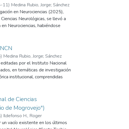
5-11
)
Medina Rubio, Jorge; Sánchez
igación en Neurociencias (2025),
 Ciencias Neurológicas, se llevó a
ón en Neurociencias, habiéndose
sos temas como: sistema nervioso
eoangiografía, revascularización,
, encefalopatía, enfermedad
 INCN
de Schilder, epilepsia, traumatismo
5
)
Medina Rubio, Jorge
;
Sánchez
l, aneurisma, Parkinson; cuyos
ditadas por el Instituto Nacional
iados, en temáticas de investigación
órica institucional, comprendidas
gica. Las publicaciones contenidas
torio Institucional INCN y, en el
ulos contienen el resumen de la
nal de Ciencias
io de Mogrovejo")
8
)
Ildefonso H., Roger
r un vacío existente en los últimos