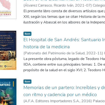
respectivas citas bibliográficas. Mediante este lib
(
Álvarez Carrasco, Ricardo Iván
,
2021-07
)
Colegio
rol de contribuir a mantener el acervo gráfico de la
El presente libro consta de diversos artículos que p
que se constituye como una importante obra de la 
XXI, según los temas que se citan Historia de la med
ilustración y Abascal en los albores de la Indepen
su actuación en la Independencia del Perú; Cayetan
modernización de la medicina peruana; Perú y Ecua
Item
siglos por la historia de la salud; Guillermo Gastañe
El Hospital de San Andrés: Santuario In
peruana; alienismo y psiquiatría en el Perú republic
historia de la medicina
través de las epidemias; La patología clínica y med
(
Patronato del Patrimonio de la Salud
,
2022-11
)
contribución al desarrollo de la medicina peruana
La presente obra póstuma, legado de Teodoro Ha
de la atención prima de salud en el mundo; el Col
IIDA, contiene entre sus principales temas: 1. De
contribución en el desarrollo de la orden médica p
propósito de la salud en el siglo XVI; 2. Teodoro 
años; el Colegio Médico del Perú y sus publicacione
su preocupación por el Hospital Real de San André
la Independencia del Perú; la genética y sus implic
3. Antiguos hospitales y el concepto de salud en L
Item
medicina peruana; la informática biomédica y su apl
de los incas (Estudio histórico-arqueológico del R
Memorias de un partero: Increíbles y d
¿Qué es ser médico en el Perú de hoy, sumergido
Pasado, presente y futuro del Hospital de San André
con ritmo y cadencia por un médico
Historia del Covid-19 en el Perú.
en Lima; 7. El Tribunal del Protomedicato; 8. Manif
(
A.F.A. Editores Importadores S.A.
,
2016
)
Palacio
histórico Hospital de San Andrés; 8. El patriota d