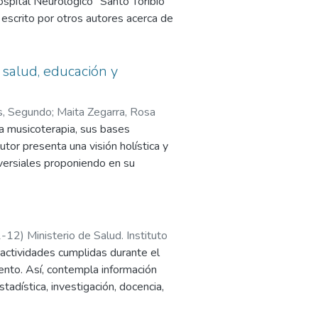
ospital Neurológico "Santo Toribio
 escrito por otros autores acerca de
imientos aún no tratados, buscando
a que le tocó vivir en la fecha
usta razón, como el "Alma Mater de
 salud, educación y
agrupan en Etapa del Hospicio;
a del Instituto Nacional; Datos
s, Segundo
;
Maita Zegarra, Rosa
7); Datos estadísticos del Hospital
la musicoterapia, sus bases
autor presenta una visión holística y
oversiales proponiendo en su
d denominada Musicoterapia
firma el concepto de la música como
os seres humanos y, al final de cada
1-12
)
Ministerio de Salud. Instituto
 actividades cumplidas durante el
ento. Así, contempla información
tadística, investigación, docencia,
alances financieros, adquisiciones