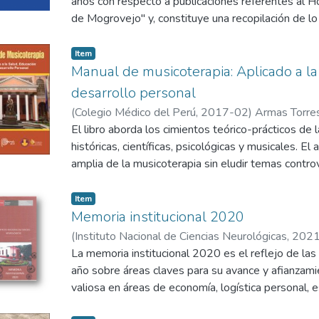
años con respecto a publicaciones referentes al H
de Mogrovejo" y, constituye una recopilación de lo
la historia del hospital y, también, de los acontec
reflejar en lo posible la realidad objetiva e históric
Item
denominado Instituto Nacional, considerado con j
Manual de musicoterapia: Aplicado a la
la Neurología Peruana". Los temas contenidos se 
desarrollo personal
Etapa del Hospital Neurológico (1939-1985); Etap
(
Colegio Médico del Perú
,
2017-02
)
Armas Torre
estadísticos del Refugio de Incurables (1928-193
Bertha
El libro aborda los cimientos teórico-prácticos de 
;
De la Calle Aramburú, Luis
"Santo Toribio de Mogrovejo" (1939-1952).
históricas, científicas, psicológicas y musicales. El 
amplia de la musicoterapia sin eludir temas contr
aplicación un modelo adaptado a nuestra realida
Perceptiva Vivencial. La lectura de este libro rea
Item
un alimento cósmico de extraordinario valor para l
Memoria institucional 2020
capítulo, se presentan ejercicios aplicativos.
(
Instituto Nacional de Ciencias Neurológicas
,
202
Nacional de Ciencias Neurológicas
La memoria institucional 2020 es el reflejo de las
año sobre áreas claves para su avance y afianzami
valiosa en áreas de economía, logística personal, es
entre otras. El documento contiene los estados y b