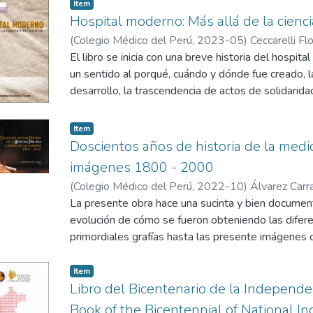
realizadas, indicadores alcanzados, proyectos pre
Item
obtenidos en un año particularmente distinto debi
Hospital moderno: Más allá de la cienci
sanitaria. Aún siendo un año difícil y complicado, 
(
Colegio Médico del Perú
,
2023-05
)
Ceccarelli Fl
encima de las cifras, lo que radica en la satisfacc
El libro se inicia con una breve historia del hospit
especializada en los pacientes todo el tiempo.
un sentido al porqué, cuándo y dónde fue creado, la
desarrollo, la trascendencia de actos de solidari
como ha ido evolucionando. Examina también aspec
en las ciudades, de la infraestructura que debe ten
Item
aborda la labor asistencial, donde el enfermo no 
Doscientos años de historia de la medi
enfermedad, donde las habilidades tecnológicas n
imágenes 1800 - 2000
y, donde el paciente siempre debe recibir un servi
(
Colegio Médico del Perú
,
2022-10
)
Álvarez Carr
análisis sobre la asistencia del enfermo, una sucin
La presente obra hace una sucinta y bien documenta
salud del personal sanitario; algunas reflexiones s
evolución de cómo se fueron obteniendo las difer
papel del hospital en la formación de los recursos
primordiales grafías hasta las presente imágenes d
centrada en valores, la necesidad de contar con un
fotografías. Las imágenes constituyen el cuerpo d
desarrollo armónico; así como, otros temas como tr
desarrollo de la medicina peruana, incluye fotograf
Item
asistenciales, entre otros temas, que reflejan los
conocidas de diferentes personajes y acontecimi
Libro del Bicentenario de la Independ
personajes, motivo de reflexión y de acción para l
reproducción gráfica se acompaña de una nota exp
Book of the Bicentennial of National
hospital, impregnadas de calor humano.